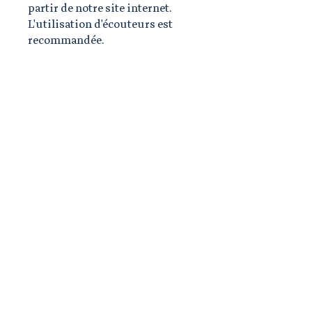
partir de notre site internet.
L'utilisation d'écouteurs est
recommandée.
How much time should I allow
for the visit?
Normally, you should allow about an
hour and a half.
If the museum closes at 4:30 PM,
what time should we arrive to
have enough time to do